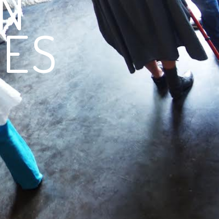
N
SES